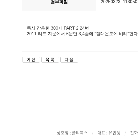
20250323_113050.
첨부파일
독서 강훈련 300제 PART 2 24번
2011 리트 지문에서 6문단 3,4줄에 "절대온도에 비례
상호명 : 쏠티북스
/
대표 : 유인생
/
전화 