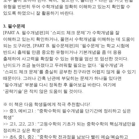
모두 풀어 보아야 한다
.
특히
, ‘
맞으면
○
,
틀리면
×’
라는 참
·
거짓 판별
유형을 빈번히 두어 수학개념을 정확히 이해하고 있는지 확인할 수
있도록 하였으니 잘 활용하기 바란다
.
3.
필수문제
[PART A.
필수개념편
]
의
‘
스피드 체크 문제
’
가 수학개념을 잘
이해하고 있는지 확인하거나
,
풀면서 수학개념을 이해하는 데 도움이
되는 도구라면
, [PART B.
필수문제편
]
의
‘
필수문제
’
는 학교 시험에
반드시 출제될 만큼 중요한 유형이거나 기본개념을 좀 더 응용
출제하여 사고력을 확장할 수 있는 유형을 엄선 또 엄선한 것이다
.
난이도가 조금 높아졌다고 두려워할 필요는 없다
. ‘
필수개념
’
과
‘
스피드 체크 문제
’
를 충실히 공부한 친구라면 어렵지 않게 풀 수 있기
때문이다
.
그러나 간혹 난관에 부딪히는 문제가 하나둘 있다면
‘
필수개념
’
부분을 다시 정독한 후 풀어보길 바란다
.
여기에
‘
공략기술
’
은 작지 않은 도움이 될 것이다
.
※
이 책은 다음 학생들에게 적극 추천합니다
!
>>
중
3,
예비고
1 : “
중학수학의 필수개념을 단기간에 정리하고 싶은
학생
”
>>
고
1,
고
2,
고
3 : “
고등수학의 기초가 되는 중학수학의 핵심개념만을
정리하고 싶은 학생
”
>>
초
6,
중
1,
중
2 : “
중학수학 전과정을 남보다 빨리 예습
/
복습하고