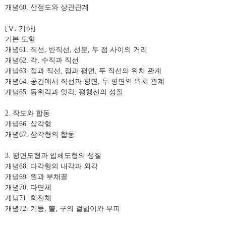
개념
60.
산점도와 상관관계
[
Ⅴ
.
기하
]
기본 도형
개념
61.
직선
,
반직선
,
선분
,
두 점 사이의 거리
개념
62.
각
,
수직과 직선
개념
63.
점과 직선
,
점과 평면
,
두 직선의 위치 관계
개념
64.
공간에서 직선과 평면
,
두 평면의 위치 관계
개념
65.
동위각과 엇각
,
평행선의 성질
2.
작도와 합동
개념
66.
삼각형
개념
67.
삼각형의 합동
3.
평면도형과 입체도형의 성질
개념
68.
다각형의 내각과 외각
개념
69.
원과 부채꼴
개념
70.
다면체
개념
71.
회전체
개념
72.
기둥
,
뿔
,
구의 겉넓이와 부피