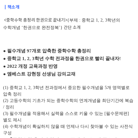
┃책소개
<
중학수학 총정리 한권으로 끝내기
>
{
부제
:
중학교
1, 2, 3
학년의
수학개념
‘
한권으로 완전정복
’}
간단 소개
●
필수개념
97
개로 압축한 중학수학 총정리
●
중학교
1, 2, 3
학년 수학 전과정을 한권으로 빨리 끝내자
!
●
2022
개정 교육과정 반영
●
엠베스트 강현정 선생님 강의교재
(1)
중학교
1, 2, 3
학년 전과정에서 중요한 필수개념을
5
개 영역별로
압축 정리
(2)
고등수학의 기초가 되는 중학수학의 연계개념을 최단기간에 복습
/
정리
(3)
필수개념을 적용해서 실력을 스스로 키울 수 있는
[
필수문제편
]
별도 제시
(4)
수학개념이 확실하지 않을 때 언제나 다시 찾아볼 수 있는 사전식
구성