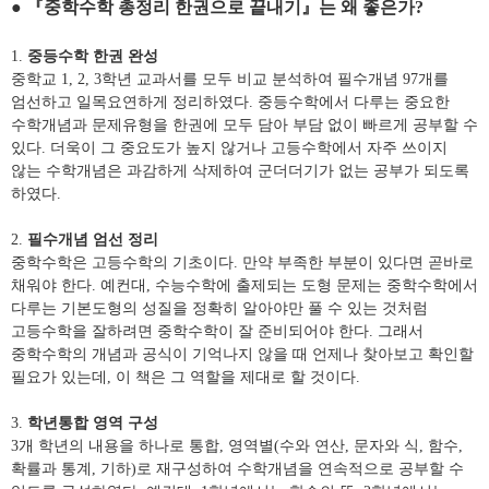
● 『
중학수학 총정리 한권으로 끝내기
』
는 왜 좋은가
?
1.
중등수학 한권 완성
중학교
1, 2, 3
학년 교과서를 모두 비교 분석하여 필수개념
97
개를
엄선하고 일목요연하게 정리하였다
.
중등수학에서 다루는 중요한
수학개념과 문제유형을 한권에 모두 담아 부담 없이 빠르게 공부할 수
있다
.
더욱이 그 중요도가 높지 않거나 고등수학에서 자주 쓰이지
않는 수학개념은 과감하게 삭제하여 군더더기가 없는 공부가 되도록
하였다
.
2.
필수개념 엄선 정리
중학수학은 고등수학의 기초이다
.
만약 부족한 부분이 있다면 곧바로
채워야 한다
.
예컨대
,
수능수학에 출제되는 도형 문제는 중학수학에서
다루는 기본도형의 성질을 정확히 알아야만 풀 수 있는 것처럼
고등수학을 잘하려면 중학수학이 잘 준비되어야 한다
.
그래서
중학수학의 개념과 공식이 기억나지 않을 때 언제나 찾아보고 확인할
필요가 있는데
,
이 책은 그 역할을 제대로 할 것이다
.
3.
학년통합 영역 구성
3
개 학년의 내용을 하나로 통합
,
영역별
(
수와 연산
,
문자와 식
,
함수
,
확률과 통계
,
기하
)
로 재구성하여 수학개념을 연속적으로 공부할 수