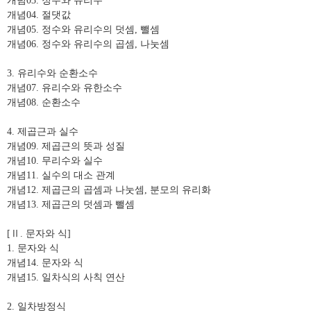
개념
03.
정수와 유리수
개념
04.
절댓값
개념
05.
정수와 유리수의 덧셈
,
뺄셈
개념
06.
정수와 유리수의 곱셈
,
나눗셈
3.
유리수와 순환소수
개념
07.
유리수와 유한소수
개념
08.
순환소수
4.
제곱근과 실수
개념
09.
제곱근의 뜻과 성질
개념
10.
무리수와 실수
개념
11.
실수의 대소 관계
개념
12.
제곱근의 곱셈과 나눗셈
,
분모의 유리화
개념
13.
제곱근의 덧셈과 뺄셈
[
Ⅱ
.
문자와 식
]
1.
문자와 식
개념
14.
문자와 식
개념
15.
일차식의 사칙 연산
2.
일차방정식