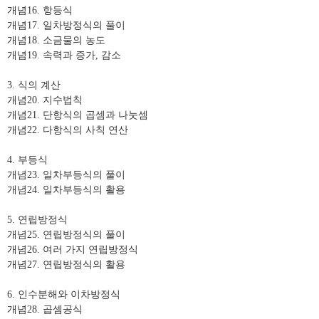
개념
16.
항등식
개념
17.
일차방정식의 풀이
개념
18.
소금물의 농도
개념
19.
속력과 증가
,
감소
3.
식의 계산
개념
20.
지수법칙
개념
21.
단항식의 곱셈과 나눗셈
개념
22.
다항식의 사칙 연산
4.
부등식
개념
23.
일차부등식의 풀이
개념
24.
일차부등식의 활용
5.
연립방정식
개념
25.
연립방정식의 풀이
개념
26.
여러 가지 연립방정식
개념
27.
연립방정식의 활용
6.
인수분해와 이차방정식
개념
28.
곱셈공식