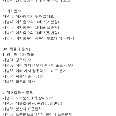
개념
45.
연립방정식의 해와 두 직선의 교점
3.
이차함수
개념
46.
이차함수의 뜻과 그래프
개념
47.
이차함수의 그래프
(
기본형
)
개념
48.
이차함수의 그래프
(
표준형
)
개념
49.
이차함수의 그래프
(
일반형
)
개념
50.
이차함수의 계수의 부호와 식 구하기
[
Ⅳ
.
확률과 통계
]
1.
경우의 수와 확률
개념
51.
경우의 수
개념
52.
여러 가지 경우의 수
-
한 줄로 세우기
개념
53.
여러 가지 경우의 수
-
대표 뽑기
개념
54.
확률의 뜻과 성질
개념
55.
확률의 계산
2.
대푯값과 산포도
개념
56.
도수분포표와 상대도수
개념
57.
대푯값
(
평균
,
중앙값
,
최빈값
)
개념
58.
분산과 표준편차
개념
59.
도수분포표에서의 분산과 표준편차