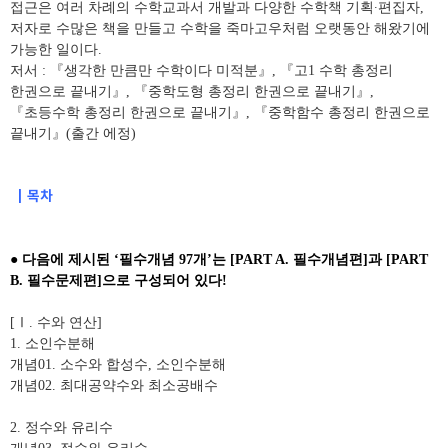
접근은 여러 차례의 수학교과서 개발과 다양한 수학책 기획
∙
편집자
,
저자로 수많은 책을 만들고 수학을 죽마고우처럼 오랫동안 해왔기에
가능한 일이다
.
저서
:
『
생각한 만큼만 수학이다 미적분
』
,
『
고
1
수학 총정리
한권으로 끝내기
』
,
『
중학도형 총정리 한권으로 끝내기
』
,
『
초등수학 총정리 한권으로 끝내기
』
,
『
중학함수 총정리 한권으로
끝내기
』
(
출간 에정
)
┃목차
●
다음에 제시된
‘
필수개념
97
개
’
는
[PART A.
필수개념편
]
과
[PART
B.
필수문제편
]
으로 구성되어 있다
!
[
Ⅰ
.
수와 연산
]
1.
소인수분해
개념
01.
소수와 합성수
,
소인수분해
개념
02.
최대공약수와 최소공배수
2.
정수와 유리수