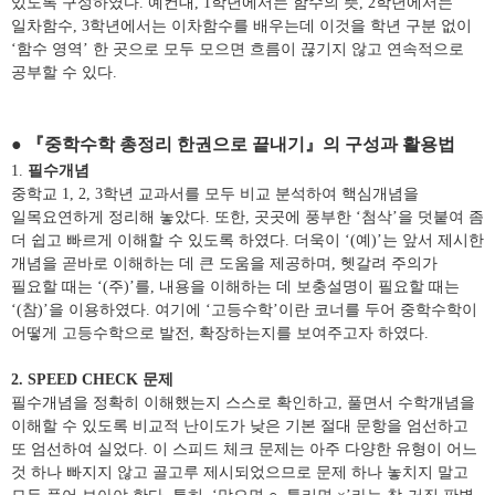
있도록 구성하였다
.
예컨대
, 1
학년에서는 함수의 뜻
, 2
학년에서는
일차함수
, 3
학년에서는 이차함수를 배우는데 이것을 학년 구분 없이
‘
함수 영역
’
한 곳으로 모두 모으면 흐름이 끊기지 않고 연속적으로
공부할 수 있다
.
● 『
중학수학 총정리 한권으로 끝내기
』
의 구성과 활용법
1.
필수개념
중학교
1, 2, 3
학년 교과서를 모두 비교 분석하여 핵심개념을
일목요연하게 정리해 놓았다
.
또한
,
곳곳에 풍부한
‘
첨삭
’
을 덧붙여 좀
더 쉽고 빠르게 이해할 수 있도록 하였다
.
더욱이
‘(
예
)’
는 앞서 제시한
개념을 곧바로 이해하는 데 큰 도움을 제공하며
,
헷갈려 주의가
필요할 때는
‘(
주
)’
를
,
내용을 이해하는 데 보충설명이 필요할 때는
‘(
참
)’
을 이용하였다
.
여기에
‘
고등수학
’
이란 코너를 두어 중학수학이
어떻게 고등수학으로 발전
,
확장하는지를 보여주고자 하였다
.
2. SPEED CHECK
문제
필수개념을 정확히 이해했는지 스스로 확인하고
,
풀면서 수학개념을
이해할 수 있도록 비교적 난이도가 낮은 기본 절대 문항을 엄선하고
또 엄선하여 실었다
.
이 스피드 체크 문제는 아주 다양한 유형이 어느
것 하나 빠지지 않고 골고루 제시되었으므로 문제 하나 놓치지 말고