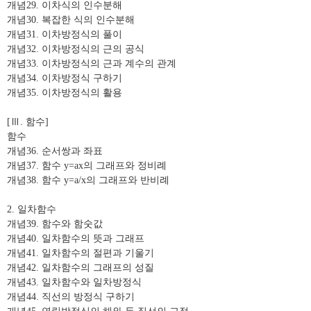
개념
29.
이차식의 인수분해
개념
30.
복잡한 식의 인수분해
개념
31.
이차방정식의 풀이
개념
32.
이차방정식의 근의 공식
개념
33.
이차방정식의 근과 계수의 관계
개념
34.
이차방정식 구하기
개념
35.
이차방정식의 활용
[
Ⅲ
.
함수
]
함수
개념
36.
순서쌍과 좌표
개념
37.
함수
y=ax
의 그래프와 정비례
개념
38.
함수
y=a/x
의 그래프와 반비례
2.
일차함수
개념
39.
함수와 함숫값
개념
40.
일차함수의 뜻과 그래프
개념
41.
일차함수의 절편과 기울기
개념
42.
일차함수의 그래프의 성질
개념
43.
일차함수와 일차방정식
개념
44.
직선의 방정식 구하기