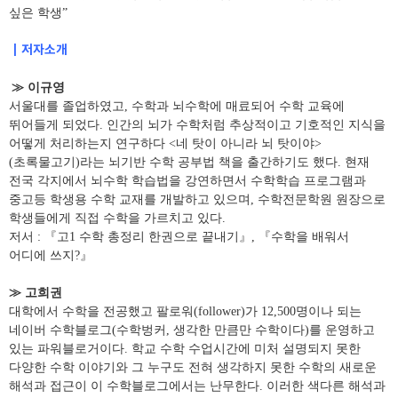
싶은 학생
”
┃저자소개
≫
이규영
서울대를 졸업하였고
,
수학과 뇌수학에 매료되어 수학 교육에
뛰어들게 되었다
.
인간의 뇌가 수학처럼 추상적이고 기호적인 지식을
어떻게 처리하는지 연구하다
<
네 탓이 아니라 뇌 탓이야
>
(
초록물고기
)
라는 뇌기반 수학 공부법 책을 출간하기도 했다
.
현재
전국 각지에서 뇌수학 학습법을 강연하면서 수학학습 프로그램과
중고등 학생용 수학 교재를 개발하고 있으며
,
수학전문학원 원장으로
학생들에게 직접 수학을 가르치고 있다
.
저서
:
『
고
1
수학 총정리 한권으로 끝내기
』
,
『
수학을 배워서
어디에 쓰지
?
』
≫
고희권
대학에서 수학을 전공했고 팔로워
(follower)
가
12,500
명이나 되는
네이버 수학블로그
(
수학벙커
,
생각한 만큼만 수학이다
)
를 운영하고
있는 파워블로거이다
.
학교 수학 수업시간에 미처 설명되지 못한
다양한 수학 이야기와 그 누구도 전혀 생각하지 못한 수학의 새로운
해석과 접근이 이 수학블로그에서는 난무한다
.
이러한 색다른 해석과