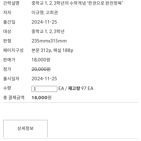
간략설명
중학교 1, 2, 3학년의 수학개념 ‘한권으로 완전정복’
저자
이규영, 고희권
출간일
2024-11-25
대상
중학교 1, 2, 3학년
판형
235mmx315mm
페이지구성
본문 312p, 해설 188p
판매가
18,000원
정가
20,000원
출시일자
2024-11-25
수량
EA /
재고량
97 EA
총 결제금액
18,000
원
상세정보