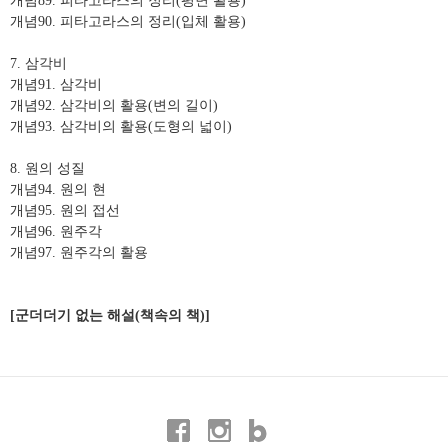
개념
89.
피타고라스의 정리
(
평면 활용
)
개념
90.
피타고라스의 정리
(
입체 활용
)
7.
삼각비
개념
91.
삼각비
개념
92.
삼각비의 활용
(
변의 길이
)
개념
93.
삼각비의 활용
(
도형의 넓이
)
8.
원의 성질
개념
94.
원의 현
개념
95.
원의 접선
개념
96.
원주각
개념
97.
원주각의 활용
[
군더더기 없는 해설
(
책속의 책
)]